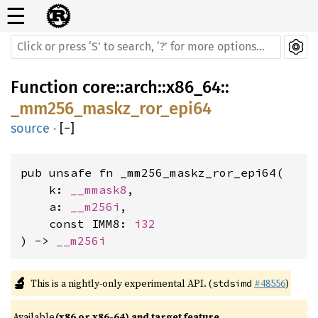
☰
Function
core
::
arch
::
x86_64
::
_mm256_maskz_ror_epi64
source
·
[
−
]
pub unsafe fn _mm256_maskz_ror_epi64(

    k: 
__mmask8
,

    a: 
__m256i
,

    const IMM8: 
i32
) -> 
__m256i
🔬
This is a nightly-only experimental API. (
#48556
)
stdsimd
Available 
(x86 or x86-64) and target feature 