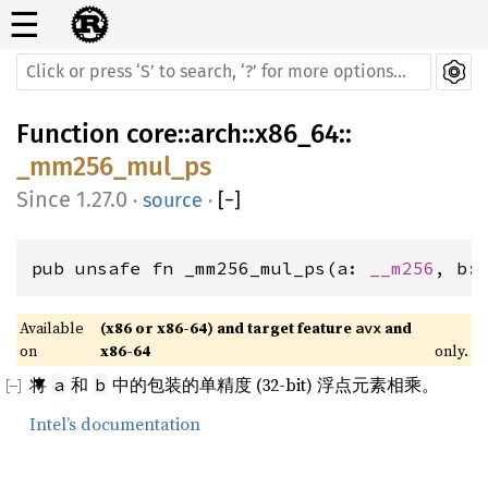
☰
Function
core
::
arch
::
x86_64
::
_mm256_mul_ps
1.27.0
·
source
·
[
−
]
pub unsafe fn _mm256_mul_ps(a: 
__m256
, b:
Available 
(x86 or x86-64) and target feature 
 and 
avx
on 
x86-64
only.
将
和
中的包装的单精度 (32-bit) 浮点元素相乘。
a
b
Intel’s documentation