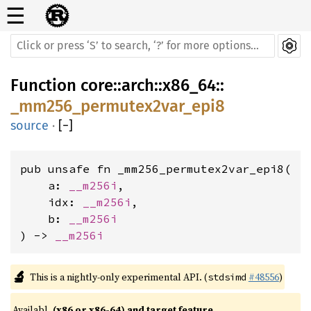
☰
Function
core
::
arch
::
x86_64
::
_mm256_permutex2var_epi8
source
·
[
−
]
pub unsafe fn _mm256_permutex2var_epi8(

    a: 
__m256i
,

    idx: 
__m256i
,

    b: 
__m256i
) -> 
__m256i
🔬
This is a nightly-only experimental API. (
#48556
)
stdsimd
Availabl
(x86 or x86-64) and target feature 