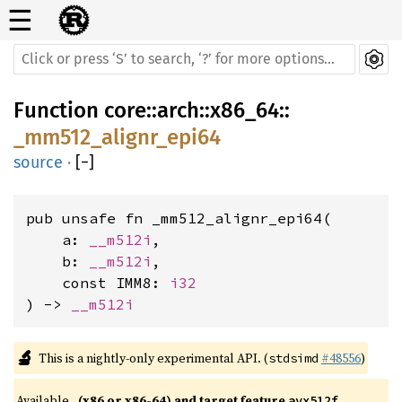
☰
Function
core
::
arch
::
x86_64
::
_mm512_alignr_epi64
source
·
[
−
]
pub unsafe fn _mm512_alignr_epi64(

    a: 
__m512i
,

    b: 
__m512i
,

    const IMM8: 
i32
) -> 
__m512i
🔬
This is a nightly-only experimental API. (
#48556
)
stdsimd
Available 
(x86 or x86-64) and target feature 
avx512f