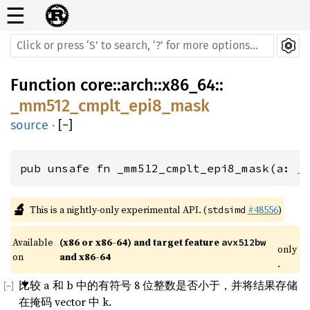
☰
Function
core
::
arch
::
x86_64
::
_mm512_cmplt_epi8_mask
source
·
[
−
]
pub unsafe fn _mm512_cmplt_epi8_mask(a: 
_
🔬
This is a nightly-only experimental API. (
#48556
)
stdsimd
Available 
(x86 or x86-64) and target feature 
avx512bw
only
on 
and x86-64
.
比较 a 和 b 中的有符号 8 位整数是否小于，并将结果存储
在掩码 vector 中 k.