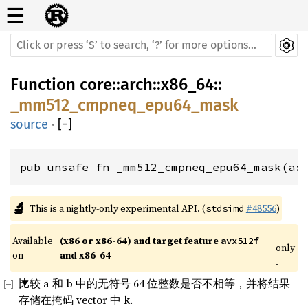
☰
Function
core
::
arch
::
x86_64
::
_mm512_cmpneq_epu64_mask
source
·
[
−
]
pub unsafe fn _mm512_cmpneq_epu64_mask(a:
🔬
This is a nightly-only experimental API. (
#48556
)
stdsimd
Available 
(x86 or x86-64) and target feature 
avx512f
only
on 
and x86-64
.
比较 a 和 b 中的无符号 64 位整数是否不相等，并将结果
存储在掩码 vector 中 k.