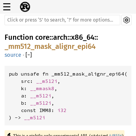
☰
Function
core
::
arch
::
x86_64
::
_mm512_mask_alignr_epi64
source
·
[
−
]
pub unsafe fn _mm512_mask_alignr_epi64(

    src: 
__m512i
,

    k: 
__mmask8
,

    a: 
__m512i
,

    b: 
__m512i
,

    const IMM8: 
i32
) -> 
__m512i
🔬
This is a nightly-only experimental API. (
#48556
)
stdsimd