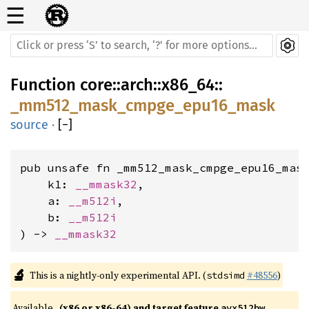
☰
Function
core
::
arch
::
x86_64
::
_mm512_mask_cmpge_epu16_mask
source
·
[
−
]
pub unsafe fn _mm512_mask_cmpge_epu16_mask
    k1: 
__mmask32
,

    a: 
__m512i
,

    b: 
__m512i
) -> 
__mmask32
🔬
This is a nightly-only experimental API. (
#48556
)
stdsimd
Available 
(x86 or x86-64) and target feature 
avx512bw