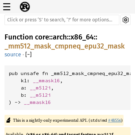
☰
Function
core
::
arch
::
x86_64
::
_mm512_mask_cmpneq_epu32_mask
source
·
[
−
]
pub unsafe fn _mm512_mask_cmpneq_epu32_mas
    k1: 
__mmask16
,

    a: 
__m512i
,

    b: 
__m512i
) -> 
__mmask16
🔬
This is a nightly-only experimental API. (
#48556
)
stdsimd
Available 
(x86 or x86-64) and target feature 
avx512f