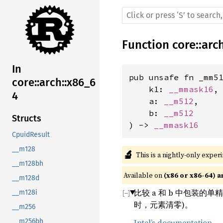
Function
core
::
arc
In
pub unsafe fn _mm51
core::arch::x86_6
    k1: 
__mmask16
,

4
    a: 
__m512
,

    b: 
__m512
Structs
) -> 
__mmask16
CpuidResult
__m128
🔬
This is a nightly-only exper
__m128bh
Available on 
(x86 or x86-64) a
__m128d
比较 a 和 b 中包装的单精
__m128i
时，元素清零)。
__m256
Intel’s documentation
__m256bh