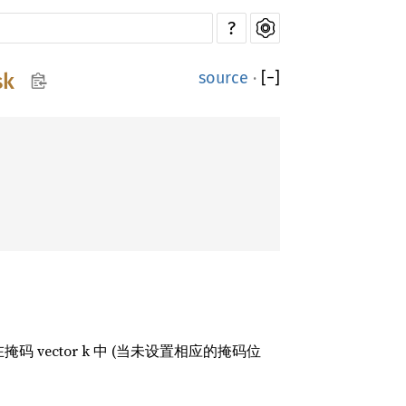
?
source
·
[
−
]
sk
掩码 vector k 中 (当未设置相应的掩码位