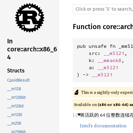
Function
core
::
arc
In
pub unsafe fn _mm51
core::arch::x86_6
    src: 
__m512i
,

4
    k: 
__mmask8
,

    a: 
__m512i
Structs
) -> 
__m512i
CpuidResult
__m128
🔬
This is a nightly-only exper
__m128bh
Available on 
(x86 or x86-64) a
__m128d
将活跃的 64 位整数连续存
__m128i
__m256
Intel’s documentation
__m256bh