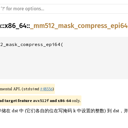
h
::
x86_64
::
_mm512_mask_compress_epi64
2_mask_compress_epi64(

imental API. (
#48556
)
stdsimd
nd target feature 
 and x86-64
 only.
avx512f
储在 dst 中 (它们各自的位在写掩码 k 中设置的整数) 到 dst，