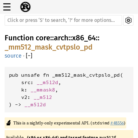
☰
Function
core
::
arch
::
x86_64
::
_mm512_mask_cvtpslo_pd
source
·
[
−
]
pub unsafe fn _mm512_mask_cvtpslo_pd(

    src: 
__m512d
,

    k: 
__mmask8
,

    v2: 
__m512
) -> 
__m512d
🔬
This is a nightly-only experimental API. (
#48556
)
stdsimd
Available 
(x86 or x86-64) and target feature 
avx512f