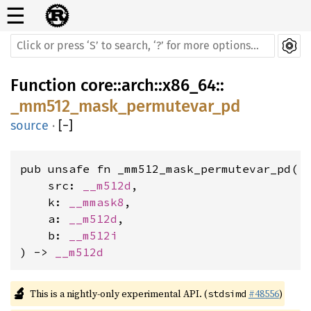
☰
Function
core
::
arch
::
x86_64
::
_mm512_mask_permutevar_pd
source
·
[
−
]
pub unsafe fn _mm512_mask_permutevar_pd(

    src: 
__m512d
,

    k: 
__mmask8
,

    a: 
__m512d
,

    b: 
__m512i
) -> 
__m512d
🔬
This is a nightly-only experimental API. (
#48556
)
stdsimd