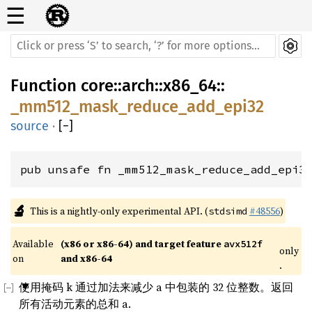
☰
Function
core
::
arch
::
x86_64
::
_mm512_mask_reduce_add_epi32
source
·
[
−
]
pub unsafe fn _mm512_mask_reduce_add_epi3
🔬
This is a nightly-only experimental API. (
#48556
)
stdsimd
Available 
(x86 or x86-64) and target feature 
avx512f
only
on 
and x86-64
.
使用掩码 k 通过加法来减少 a 中包装的 32 位整数。返回
所有活动元素的总和 a.