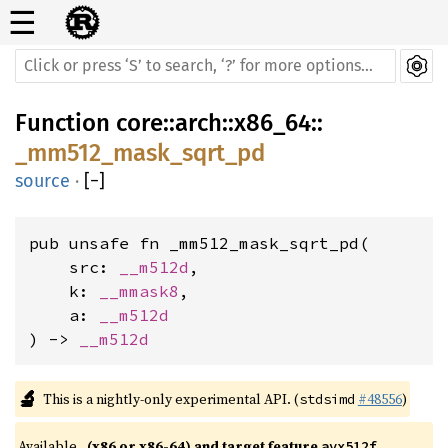
☰
Function
core
::
arch
::
x86_64
::
_mm512_mask_sqrt_pd
source
·
[
−
]
pub unsafe fn _mm512_mask_sqrt_pd(

    src: 
__m512d
,

    k: 
__mmask8
,

    a: 
__m512d
) -> 
__m512d
🔬
This is a nightly-only experimental API. (
#48556
)
stdsimd
Available 
(x86 or x86-64) and target feature 
avx512f