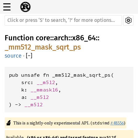
☰
Function
core
::
arch
::
x86_64
::
_mm512_mask_sqrt_ps
source
·
[
−
]
pub unsafe fn _mm512_mask_sqrt_ps(

    src: 
__m512
,

    k: 
__mmask16
,

    a: 
__m512
) -> 
__m512
🔬
This is a nightly-only experimental API. (
#48556
)
stdsimd
Available 
(x86 or x86-64) and target feature 
avx512f