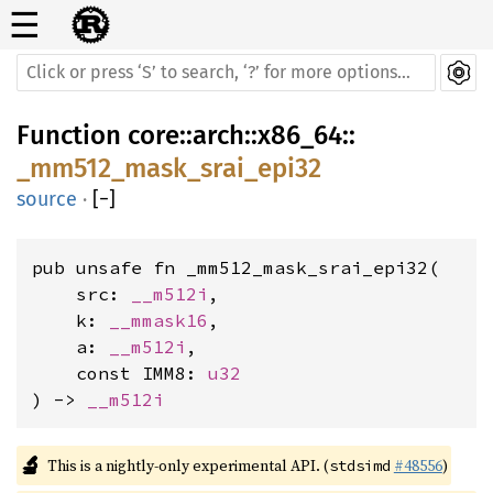
☰
Function
core
::
arch
::
x86_64
::
_mm512_mask_srai_epi32
source
·
[
−
]
pub unsafe fn _mm512_mask_srai_epi32(

    src: 
__m512i
,

    k: 
__mmask16
,

    a: 
__m512i
,

    const IMM8: 
u32
) -> 
__m512i
🔬
This is a nightly-only experimental API. (
#48556
)
stdsimd