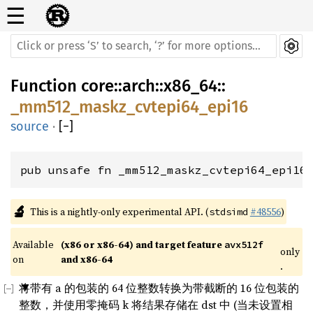
☰
Function
core
::
arch
::
x86_64
::
_mm512_maskz_cvtepi64_epi16
source
·
[
−
]
pub unsafe fn _mm512_maskz_cvtepi64_epi16
🔬
This is a nightly-only experimental API. (
#48556
)
stdsimd
Available 
(x86 or x86-64) and target feature 
avx512f
only
on 
and x86-64
.
将带有 a 的包装的 64 位整数转换为带截断的 16 位包装的
整数，并使用零掩码 k 将结果存储在 dst 中 (当未设置相