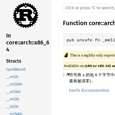
Function
core
::
arc
In
pub unsafe fn _mm5
core::arch::x86_6
4
🔬
This is a nightly-only exper
Structs
Available on 
(x86 or x86-64) a
CpuidResult
符号将 a 的低 8 个字节
__m128
素将被清零)。
__m128bh
Intel’s documentation
__m128d
__m128i
__m256
__m256bh