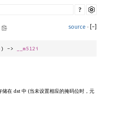
?
source
·
[
−
]
i
) -> 
__m512i
存储在 dst 中 (当未设置相应的掩码位时，元