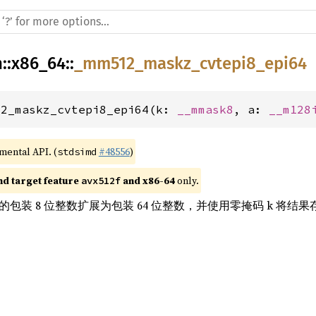
h
::
x86_64
::
_mm512_maskz_cvtepi8_epi64
12_maskz_cvtepi8_epi64(k: 
__mmask8
, a: 
__m128
imental API. (
#48556
)
stdsimd
nd target feature 
 and x86-64
 only.
avx512f
中的包装 8 位整数扩展为包装 64 位整数，并使用零掩码 k 将结果