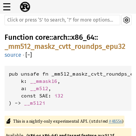
☰
Function
core
::
arch
::
x86_64
::
_mm512_maskz_cvtt_roundps_epu32
source
·
[
−
]
pub unsafe fn _mm512_maskz_cvtt_roundps_ep
    k: 
__mmask16
,

    a: 
__m512
,

    const SAE: 
i32
) -> 
__m512i
🔬
This is a nightly-only experimental API. (
#48556
)
stdsimd
Available 
(x86 or x86-64) and target feature 
avx512f