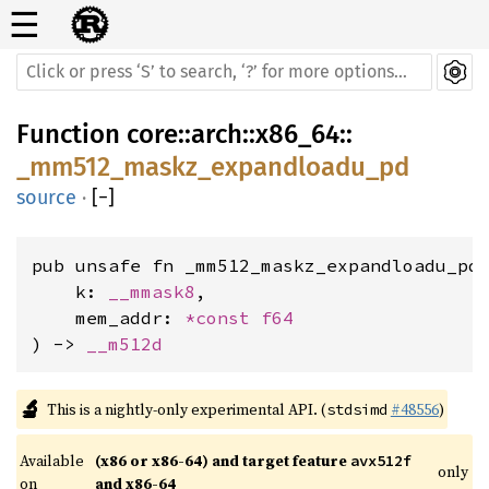
☰
Function
core
::
arch
::
x86_64
::
_mm512_maskz_expandloadu_pd
source
·
[
−
]
pub unsafe fn _mm512_maskz_expandloadu_pd(
    k: 
__mmask8
,

    mem_addr: 
*const 
f64
) -> 
__m512d
🔬
This is a nightly-only experimental API. (
#48556
)
stdsimd
Available 
(x86 or x86-64) and target feature 
avx512f
only
on 
and x86-64