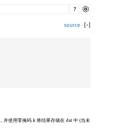
?
source
·
[
−
]
，并使用零掩码 k 将结果存储在 dst 中 (当未