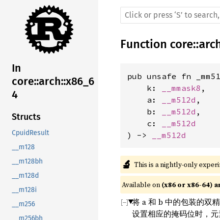
Function
core
::
arc
In
pub unsafe fn _mm51
core::arch::x86_6
    k: 
__mmask8
,

4
    a: 
__m512d
,

    b: 
__m512d
,

Structs
    c: 
__m512d
CpuidResult
) -> 
__m512d
__m128
__m128bh
🔬
This is a nightly-only exper
__m128d
Available on 
(x86 or x86-64) a
__m128i
将 a 和 b 中的包装的双
__m256
设置相应的掩码位时，元
__m256bh