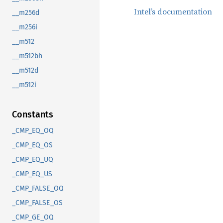
Intel’s documentation
__m256d
__m256i
__m512
__m512bh
__m512d
__m512i
Constants
_CMP_EQ_OQ
_CMP_EQ_OS
_CMP_EQ_UQ
_CMP_EQ_US
_CMP_FALSE_OQ
_CMP_FALSE_OS
_CMP_GE_OQ