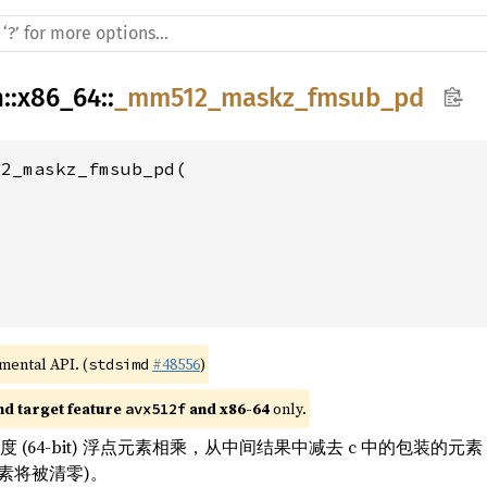
h
::
x86_64
::
_mm512_maskz_fmsub_pd
2_maskz_fmsub_pd(

imental API. (
#48556
)
stdsimd
nd target feature 
 and x86-64
 only.
avx512f
精度 (64-bit) 浮点元素相乘，从中间结果中减去 c 中的包装的元素
素将被清零)。