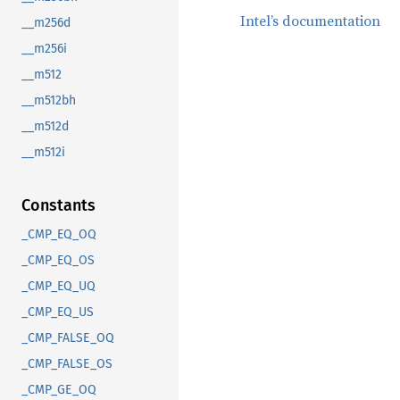
Intel’s documentation
__m256d
__m256i
__m512
__m512bh
__m512d
__m512i
Constants
_CMP_EQ_OQ
_CMP_EQ_OS
_CMP_EQ_UQ
_CMP_EQ_US
_CMP_FALSE_OQ
_CMP_FALSE_OS
_CMP_GE_OQ