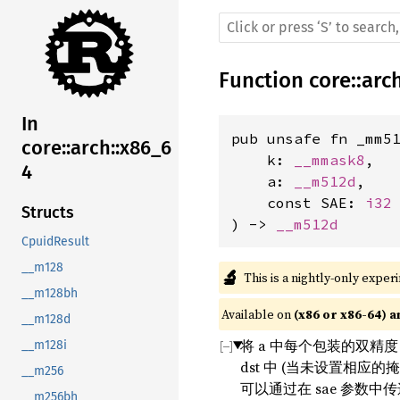
Function
core
::
arc
In
pub unsafe fn _mm51
core::arch::x86_6
    k: 
__mmask8
,

4
    a: 
__m512d
,

    const SAE: 
i32
Structs
) -> 
__m512d
CpuidResult
__m128
🔬
This is a nightly-only exper
__m128bh
Available on 
(x86 or x86-64) a
__m128d
将 a 中每个包装的双精度 (
__m128i
dst 中 (当未设置相应的
__m256
可以通过在 sae 参数中传递
__m256bh