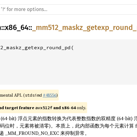
h
::
x86_64
::
_mm512_maskz_getexp_round_
2_maskz_getexp_round_pd(

imental API. (
#48556
)
stdsimd
nd target feature 
 and x86-64
 only.
avx512f
64-bit) 浮点元素的指数转换为代表整数指数的双精度 (64-bit) 
掩码位时，元素将被清零)。本质上，此内部函数为每个元素计算 floor(
 _MM_FROUND_NO_EXC 来抑制异常。