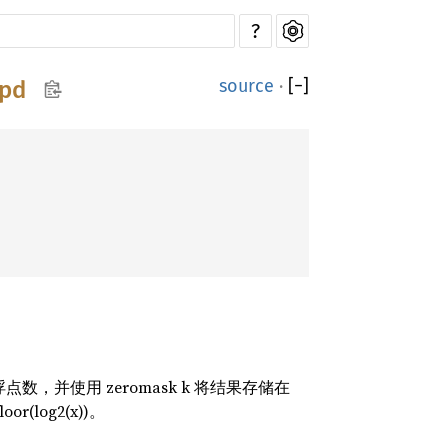
?
source
·
[
−
]
pd
浮点数，并使用 zeromask k 将结果存储在
log2(x))。