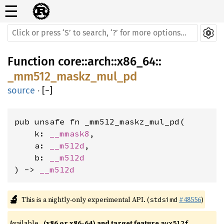
☰
Function
core
::
arch
::
x86_64
::
_mm512_maskz_mul_pd
source
·
[
−
]
pub unsafe fn _mm512_maskz_mul_pd(

    k: 
__mmask8
,

    a: 
__m512d
,

    b: 
__m512d
) -> 
__m512d
🔬
This is a nightly-only experimental API. (
#48556
)
stdsimd
Available 
(x86 or x86-64) and target feature 
avx512f