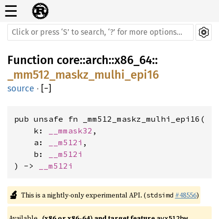
☰
Function
core
::
arch
::
x86_64
::
_mm512_maskz_mulhi_epi16
source
·
[
−
]
pub unsafe fn _mm512_maskz_mulhi_epi16(

    k: 
__mmask32
,

    a: 
__m512i
,

    b: 
__m512i
) -> 
__m512i
🔬
This is a nightly-only experimental API. (
#48556
)
stdsimd
Available 
(x86 or x86-64) and target feature 
avx512bw