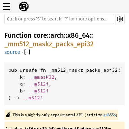
☰
Function
core
::
arch
::
x86_64
::
_mm512_maskz_packs_epi32
source
·
[
−
]
pub unsafe fn _mm512_maskz_packs_epi32(

    k: 
__mmask32
,

    a: 
__m512i
,

    b: 
__m512i
) -> 
__m512i
🔬
This is a nightly-only experimental API. (
#48556
)
stdsimd
Available 
(x86 or x86-64) and target feature 
avx512bw