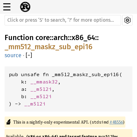
☰
Function
core
::
arch
::
x86_64
::
_mm512_maskz_sub_epi16
source
·
[
−
]
pub unsafe fn _mm512_maskz_sub_epi16(

    k: 
__mmask32
,

    a: 
__m512i
,

    b: 
__m512i
) -> 
__m512i
🔬
This is a nightly-only experimental API. (
#48556
)
stdsimd
Available 
(x86 or x86-64) and target feature 
avx512bw