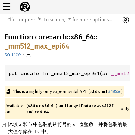
☰
Function
core
::
arch
::
x86_64
::
_mm512_max_epi64
source
·
[
−
]
pub unsafe fn _mm512_max_epi64(a: 
__m512i
🔬
This is a nightly-only experimental API. (
#48556
)
stdsimd
Available 
(x86 or x86-64) and target feature 
avx512f
only
on 
and x86-64
.
比较 a 和 b 中包装的带符号的 64 位整数，并将包装的最
大值存储在 dst 中。