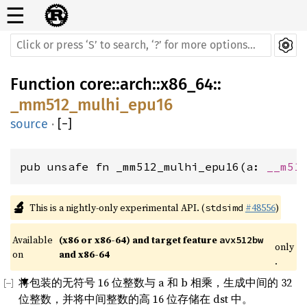
☰
Function
core
::
arch
::
x86_64
::
_mm512_mulhi_epu16
source
·
[
−
]
pub unsafe fn _mm512_mulhi_epu16(a: 
__m51
🔬
This is a nightly-only experimental API. (
#48556
)
stdsimd
Available 
(x86 or x86-64) and target feature 
avx512bw
only
on 
and x86-64
.
将包装的无符号 16 位整数与 a 和 b 相乘，生成中间的 32
位整数，并将中间整数的高 16 位存储在 dst 中。