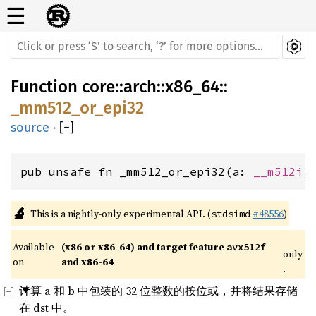
☰
Function
core
::
arch
::
x86_64
::
_mm512_or_epi32
source
·
[
−
]
pub unsafe fn _mm512_or_epi32(a: 
__m512i
,
🔬
This is a nightly-only experimental API. (
#48556
)
stdsimd
Available 
(x86 or x86-64) and target feature 
avx512f
only
on 
and x86-64
.
计算 a 和 b 中包装的 32 位整数的按位或，并将结果存储
在 dst 中。