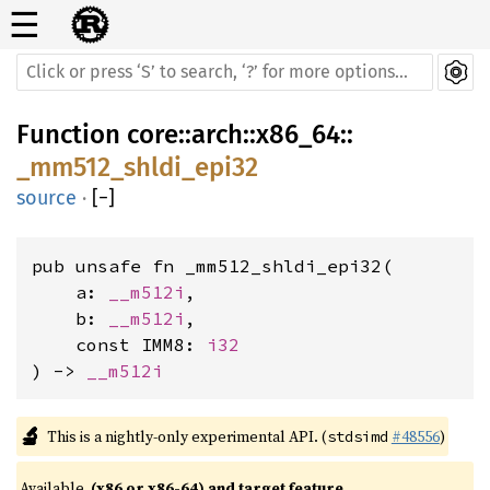
☰
Function
core
::
arch
::
x86_64
::
_mm512_shldi_epi32
source
·
[
−
]
pub unsafe fn _mm512_shldi_epi32(

    a: 
__m512i
,

    b: 
__m512i
,

    const IMM8: 
i32
) -> 
__m512i
🔬
This is a nightly-only experimental API. (
#48556
)
stdsimd
Available 
(x86 or x86-64) and target feature 