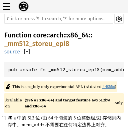
☰
Function
core
::
arch
::
x86_64
::
_mm512_storeu_epi8
source
·
[
−
]
pub unsafe fn _mm512_storeu_epi8(mem_addr
🔬
This is a nightly-only experimental API. (
#48556
)
stdsimd
Available 
(x86 or x86-64) and target feature 
avx512bw
only
on 
and x86-64
.
将 a 中的 512 位 (由 64 个包装的 8 位整数组成) 存储到内
存中。mem_addr 不需要在任何特定边界上对齐。