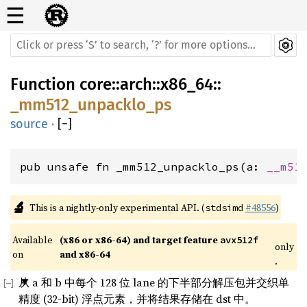
☰
Function
core
::
arch
::
x86_64
::
_mm512_unpacklo_ps
source
·
[
−
]
pub unsafe fn _mm512_unpacklo_ps(a: 
__m51
🔬
This is a nightly-only experimental API. (
#48556
)
stdsimd
Available 
(x86 or x86-64) and target feature 
avx512f
only
on 
and x86-64
.
从 a 和 b 中每个 128 位 lane 的下半部分解压包并交织单
精度 (32-bit) 浮点元素，并将结果存储在 dst 中。