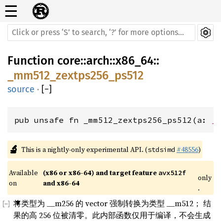
☰
Function
core
::
arch
::
x86_64
::
_mm512_zextps256_ps512
source
·
[
−
]
pub unsafe fn _mm512_zextps256_ps512(a: 
_
🔬
This is a nightly-only experimental API. (
#48556
)
stdsimd
Available 
(x86 or x86-64) and target feature 
avx512f
only
on 
and x86-64
.
将类型为 __m256 的 vector 强制转换为类型 __m512； 结
果的高 256 位被清零。此内部函数仅用于编译，不会生成