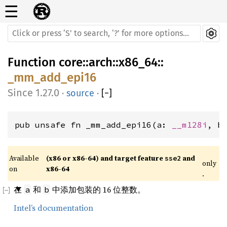
☰
Function
core
::
arch
::
x86_64
::
_mm_add_epi16
1.27.0
·
source
·
[
−
]
pub unsafe fn _mm_add_epi16(a: 
__m128i
, b
Available 
(x86 or x86-64) and target feature 
 and 
sse2
only
on 
x86-64
.
在
和
中添加包装的 16 位整数。
a
b
Intel’s documentation