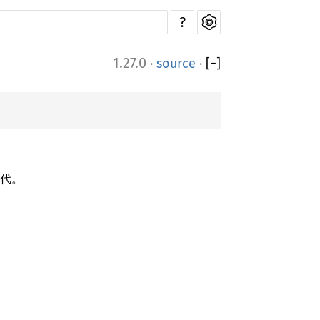
?
1.27.0
·
source
·
[
−
]
代。