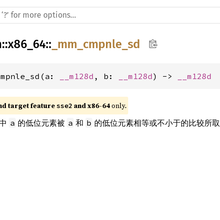
h
::
x86_64
::
_mm_cmpnle_sd
cmpnle_sd(a: 
__m128d
, b: 
__m128d
) -> 
__m128d
nd target feature 
 and x86-64
 only.
sse2
其中
的低位元素被
和
的低位元素相等或不小于的比较所取
a
a
b