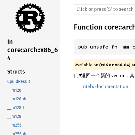
Function
core
::
arc
In
pub unsafe fn _mm_
core::arch::x86_6
4
Available on 
(x86 or x86-64) a
Structs
返回一个新的 vector，
CpuidResult
Intel’s documentation
__m128
__m128bh
__m128d
__m128i
__m256
__m256bh