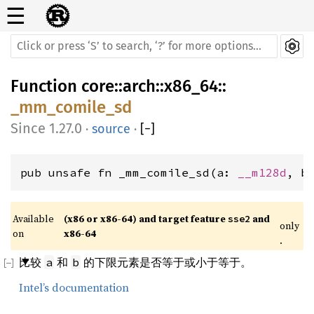
☰
Function
core
::
arch
::
x86_64
::
_mm_comile_sd
1.27.0
·
source
·
[
−
]
pub unsafe fn _mm_comile_sd(a: 
__m128d
, b
Available 
(x86 or x86-64) and target feature 
 and 
sse2
only
on 
x86-64
.
比较
和
的下限元素是否等于或小于等于。
a
b
Intel’s documentation