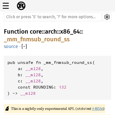
☰
Function
core
::
arch
::
x86_64
::
_mm_fnmsub_round_ss
source
·
[
−
]
pub unsafe fn _mm_fnmsub_round_ss(

    a: 
__m128
,

    b: 
__m128
,

    c: 
__m128
,

    const ROUNDING: 
i32
) -> 
__m128
🔬
This is a nightly-only experimental API. (
#48556
)
stdsimd