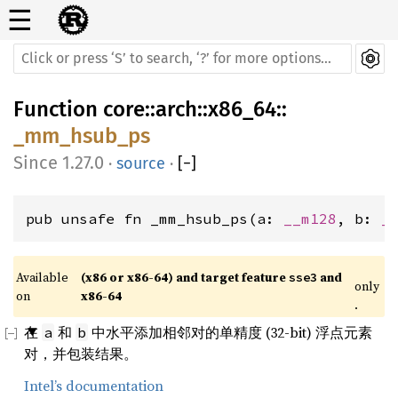
☰
Function
core
::
arch
::
x86_64
::
_mm_hsub_ps
1.27.0
·
source
·
[
−
]
pub unsafe fn _mm_hsub_ps(a: 
__m128
, b: 
_
Available 
(x86 or x86-64) and target feature 
 and 
sse3
only
on 
x86-64
.
在
和
中水平添加相邻对的单精度 (32-bit) 浮点元素
a
b
对，并包装结果。
Intel’s documentation