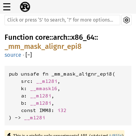
☰
Function
core
::
arch
::
x86_64
::
_mm_mask_alignr_epi8
source
·
[
−
]
pub unsafe fn _mm_mask_alignr_epi8(

    src: 
__m128i
,

    k: 
__mmask16
,

    a: 
__m128i
,

    b: 
__m128i
,

    const IMM8: 
i32
) -> 
__m128i
🔬
This is a nightly-only experimental API. (
#48556
)
stdsimd