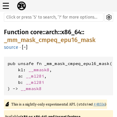
☰
Function
core
::
arch
::
x86_64
::
_mm_mask_cmpeq_epu16_mask
source
·
[
−
]
pub unsafe fn _mm_mask_cmpeq_epu16_mask(

    k1: 
__mmask8
,

    a: 
__m128i
,

    b: 
__m128i
) -> 
__mmask8
🔬
This is a nightly-only experimental API. (
#48556
)
stdsimd
Available 
(x86 or x86-64) and target feature 