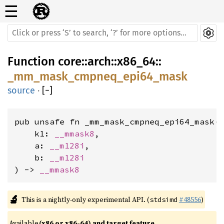
☰
Function
core
::
arch
::
x86_64
::
_mm_mask_cmpneq_epi64_mask
source
·
[
−
]
pub unsafe fn _mm_mask_cmpneq_epi64_mask(

    k1: 
__mmask8
,

    a: 
__m128i
,

    b: 
__m128i
) -> 
__mmask8
🔬
This is a nightly-only experimental API. (
#48556
)
stdsimd
Available 
(x86 or x86-64) and target feature 