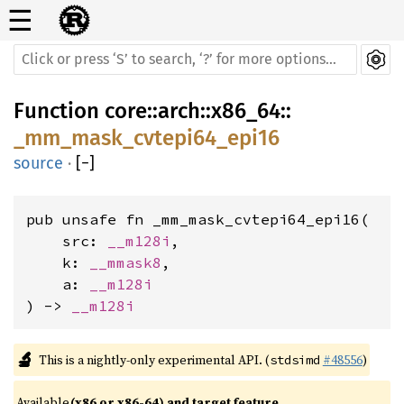
☰
Function
core
::
arch
::
x86_64
::
_mm_mask_cvtepi64_epi16
source
·
[
−
]
pub unsafe fn _mm_mask_cvtepi64_epi16(

    src: 
__m128i
,

    k: 
__mmask8
,

    a: 
__m128i
) -> 
__m128i
🔬
This is a nightly-only experimental API. (
#48556
)
stdsimd
Available 
(x86 or x86-64) and target feature 