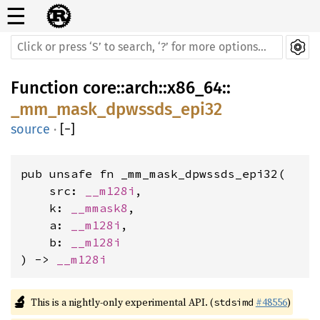
☰
Function
core
::
arch
::
x86_64
::
_mm_mask_dpwssds_epi32
source
·
[
−
]
pub unsafe fn _mm_mask_dpwssds_epi32(

    src: 
__m128i
,

    k: 
__mmask8
,

    a: 
__m128i
,

    b: 
__m128i
) -> 
__m128i
🔬
This is a nightly-only experimental API. (
#48556
)
stdsimd