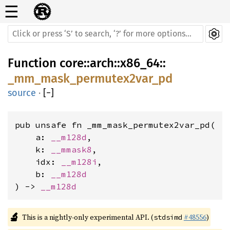
☰
Function
core
::
arch
::
x86_64
::
_mm_mask_permutex2var_pd
source
·
[
−
]
pub unsafe fn _mm_mask_permutex2var_pd(

    a: 
__m128d
,

    k: 
__mmask8
,

    idx: 
__m128i
,

    b: 
__m128d
) -> 
__m128d
🔬
This is a nightly-only experimental API. (
#48556
)
stdsimd