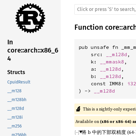
Function
core
::
arc
In
pub unsafe fn _mm_m
core::arch::x86_6
    src: 
__m128d
,

4
    k: 
__mmask8
,

    a: 
__m128d
,

Structs
    b: 
__m128d
,

CpuidResult
    const IMM8: 
i3
) -> 
__m128d
__m128
__m128bh
🔬
This is a nightly-only exper
__m128d
__m128i
Available on 
(x86 or x86-64) a
__m256
将 b 中的下部双精度 (6
__m256bh