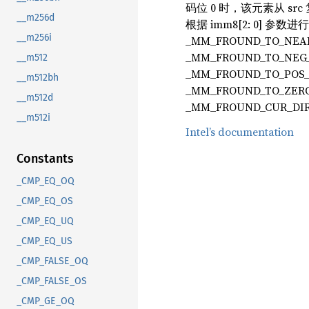
码位 0 时，该元素从 sr
__m256d
根据 imm8[2: 0] 
__m256i
_MM_FROUND_TO_NE
_MM_FROUND_TO_NEG
__m512
_MM_FROUND_TO_POS_
__m512bh
_MM_FROUND_TO_ZERO
__m512d
_MM_FROUND_CUR_DI
__m512i
Intel’s documentation
Constants
_CMP_EQ_OQ
_CMP_EQ_OS
_CMP_EQ_UQ
_CMP_EQ_US
_CMP_FALSE_OQ
_CMP_FALSE_OS
_CMP_GE_OQ