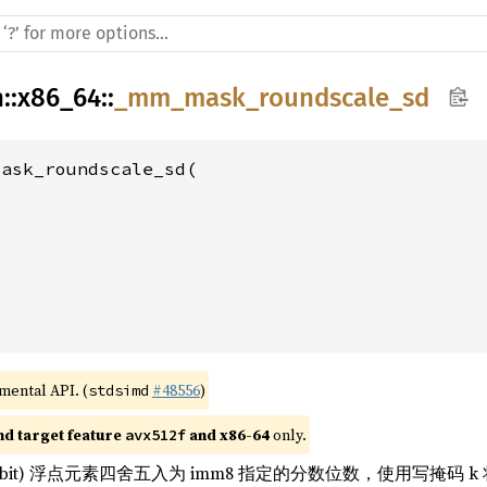
h
::
x86_64
::
_mm_mask_roundscale_sd
ask_roundscale_sd(

2
imental API. (
#48556
)
stdsimd
nd target feature 
 and x86-64
 only.
avx512f
4-bit) 浮点元素四舍五入为 imm8 指定的分数位数，使用写掩码 k