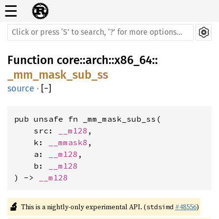
☰
Function
core
::
arch
::
x86_64
::
_mm_mask_sub_ss
source
·
[
−
]
pub unsafe fn _mm_mask_sub_ss(

    src: 
__m128
,

    k: 
__mmask8
,

    a: 
__m128
,

    b: 
__m128
) -> 
__m128
🔬
This is a nightly-only experimental API. (
#48556
)
stdsimd