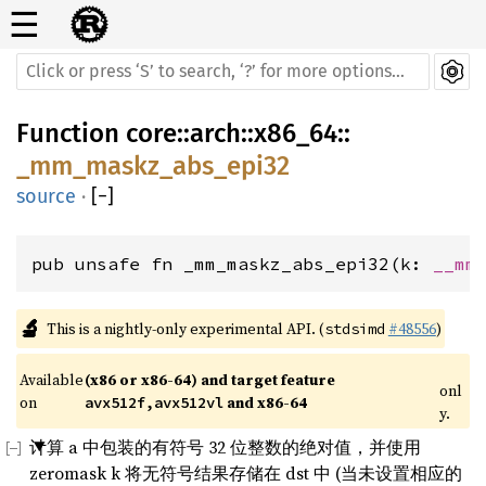
☰
Function
core
::
arch
::
x86_64
::
_mm_maskz_abs_epi32
source
·
[
−
]
pub unsafe fn _mm_maskz_abs_epi32(k: 
__mm
🔬
This is a nightly-only experimental API. (
#48556
)
stdsimd
Available 
(x86 or x86-64) and target feature 
onl
on 
 and x86-64
avx512f,avx512vl
y.
计算 a 中包装的有符号 32 位整数的绝对值，并使用
zeromask k 将无符号结果存储在 dst 中 (当未设置相应的