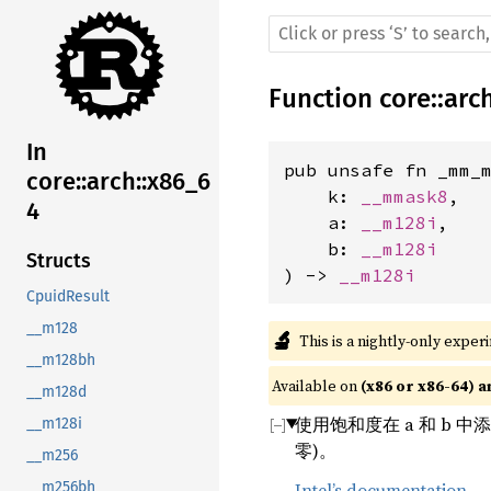
Function
core
::
arc
In
pub unsafe fn _mm_m
core::arch::x86_6
    k: 
__mmask8
,

4
    a: 
__m128i
,

    b: 
__m128i
Structs
) -> 
__m128i
CpuidResult
__m128
🔬
This is a nightly-only exper
__m128bh
Available on 
(x86 or x86-64) a
__m128d
使用饱和度在 a 和 b 
__m128i
零)。
__m256
Intel’s documentation
__m256bh