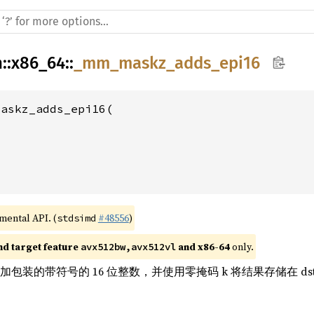
h
::
x86_64
::
_mm_maskz_adds_epi16
askz_adds_epi16(

imental API. (
#48556
)
stdsimd
nd target feature 
 and x86-64
 only.
avx512bw,avx512vl
中添加包装的带符号的 16 位整数，并使用零掩码 k 将结果存储在 