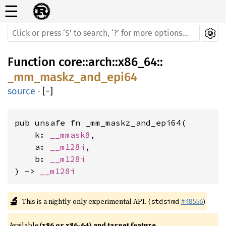
☰
Function
core
::
arch
::
x86_64
::
_mm_maskz_and_epi64
source
·
[
−
]
pub unsafe fn _mm_maskz_and_epi64(

    k: 
__mmask8
,

    a: 
__m128i
,

    b: 
__m128i
) -> 
__m128i
🔬
This is a nightly-only experimental API. (
#48556
)
stdsimd
Available 
(x86 or x86-64) and target feature 